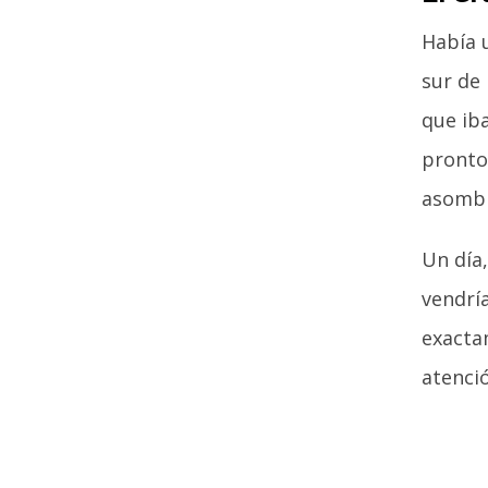
Había 
sur de 
que iba
pronto
asombr
Un día,
vendrí
exactam
atenció