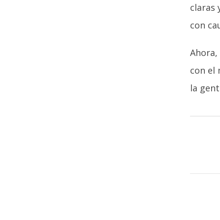
claras 
con ca
Ahora, 
con el 
la gent