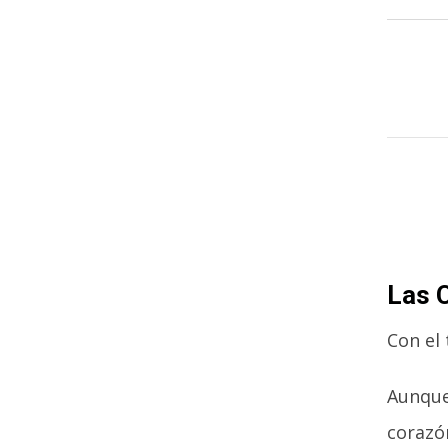
Las 
Con el 
Aunque 
corazón