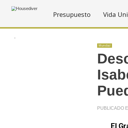
Presupuesto
Vida Uni
.
Mundial
Desc
Isab
Pued
PUBLICADO EN
El Gr