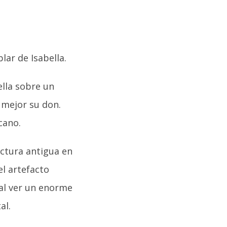
lar de Isabella.
ella sobre un
 mejor su don.
cano.
uctura antigua en
el artefacto
al ver un enorme
al.