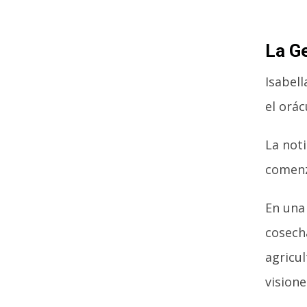
La Ge
Isabel
el orác
La noti
comenz
En una
cosecha
agricul
vision