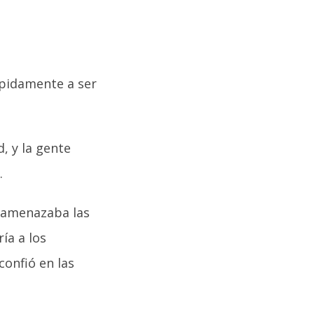
ápidamente a ser
, y la gente
.
e amenazaba las
ía a los
confió en las