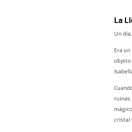
La Ll
Un día,
Era un
objeto
Isabell
Cuando
ruinas.
mágico
crista