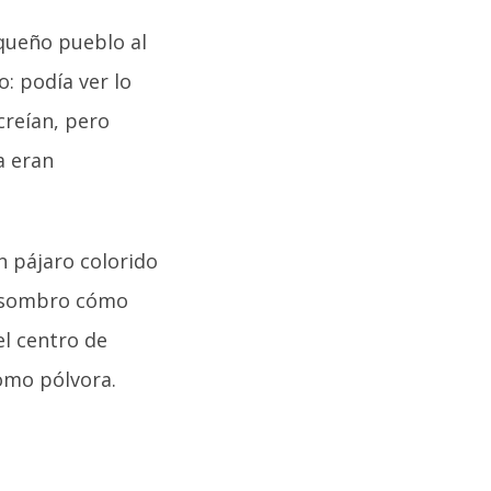
equeño pueblo al
o: podía ver lo
 creían, pero
a eran
un pájaro colorido
 asombro cómo
el centro de
como pólvora.